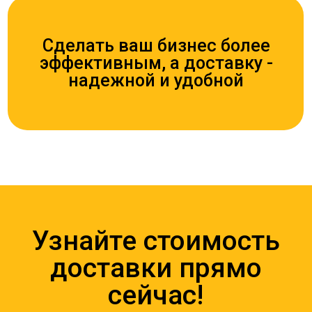
перевозки от RCS
+998
Обратный звонок
Ы
Навигация
Связь
Главная
E-mail
Услуги
LinkedIn