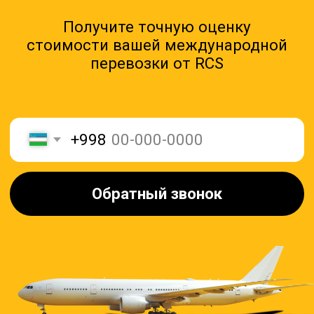
О нас
Telegram
+ 998 (90) 112-00-40
2024
© Rapid Cargo Solutions