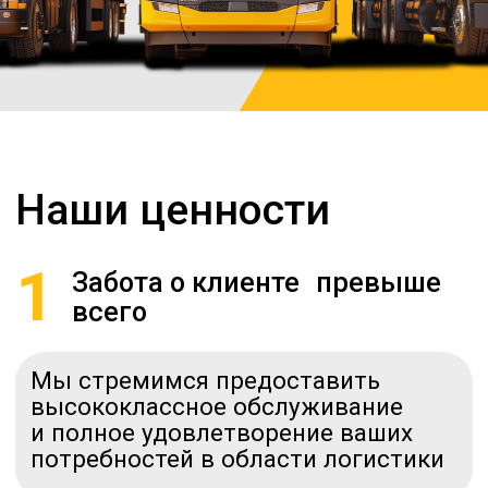
Наши ценности
1
Забота о клиенте превыше
всего
Мы стремимся предоставить
высококлассное обслуживание
и полное удовлетворение ваших
потребностей в области логистики
2
Гибкость
и адаптивность
Независимо от того, требуется ли
внезапная перенастройка
маршрутов, ускоренная доставка
или изменение условий контракта,
мы быстро подстроимся под ваши
потребности